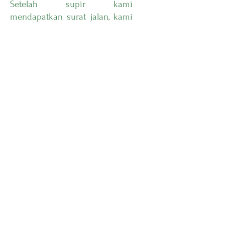
Setelah supir kami
mendapatkan surat jalan, kami
akan mengantar barang anda
ke alamat anda.