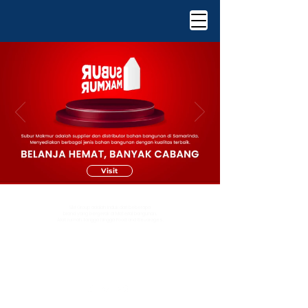
Visit
ABOUT US :
SM Group adalah induk dari beberapa
brand yang bergerak di Material bangunan,
Alat rumah tangga hingga Food and Bevarages.
OUR OFFICE :
Jl. Teuku Umar No. 91-92,
Loa Bakung, Kec. Sungai Kunjang,
Kota Samarinda, Kalimantan Timur 75126
CONNECT WITH US :
©2025 by PT. Subur Makmur